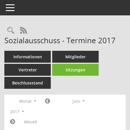
Toggle navigation
Rechercheauswahl
RSS-Feed
Sozialausschuss - Termine 2017
Informationen
Mitglieder
Vertreter
Sitzungen
Beschlussstand
Monat
Juni
2017
Aktuell