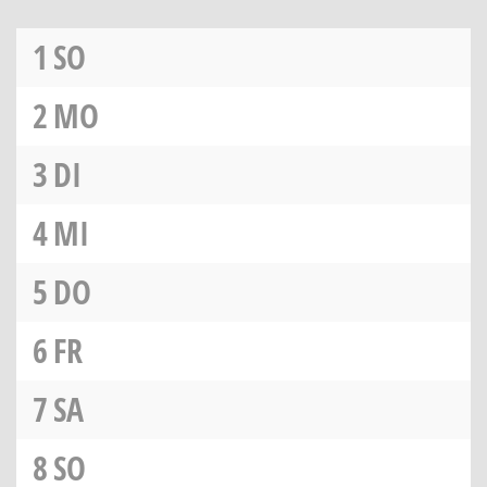
1
SO
2
MO
3
DI
4
MI
5
DO
6
FR
7
SA
8
SO