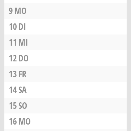
9
MO
10
DI
11
MI
12
DO
13
FR
14
SA
15
SO
16
MO