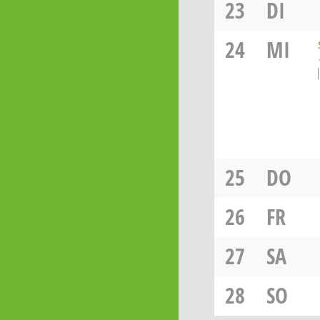
23
DI
24
MI
25
DO
26
FR
27
SA
28
SO