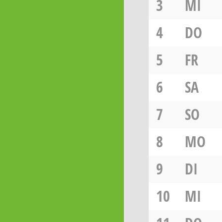
3
MI
4
DO
5
FR
6
SA
7
SO
8
MO
9
DI
10
MI