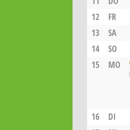
11
DO
12
FR
13
SA
14
SO
15
MO
16
DI