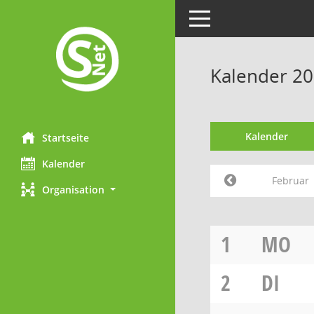
Toggle navigation
Kalender 20
Kalender
Startseite
Kalender
Februar
Organisation
1
MO
2
DI