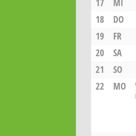
17
MI
18
DO
19
FR
20
SA
21
SO
22
MO