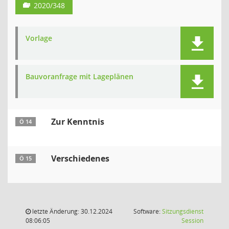
2020/348
Vorlage
Bauvoranfrage mit Lageplänen
Zur Kenntnis
Ö 14
Verschiedenes
Ö 15
letzte Änderung: 30.12.2024
Software:
Sitzungsdienst
(Wird in
08:06:05
Session