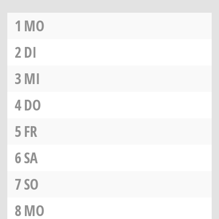
1
MO
2
DI
3
MI
4
DO
5
FR
6
SA
7
SO
8
MO