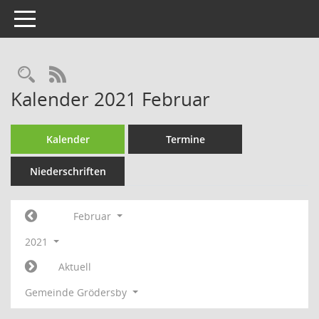
Toggle navigation
Rechercheauswahl
RSS-Feed
Kalender 2021 Februar
Kalender
Termine
Niederschriften
Februar
2021
Aktuell
Gemeinde Grödersby