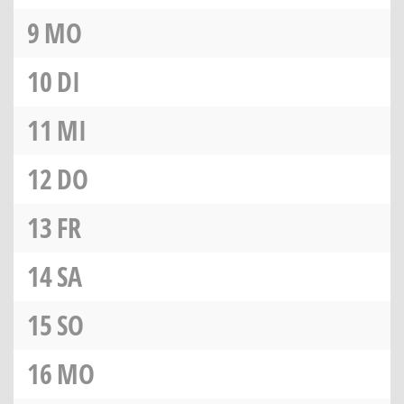
9
MO
10
DI
11
MI
12
DO
13
FR
14
SA
15
SO
16
MO