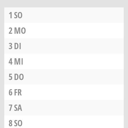
1
SO
2
MO
3
DI
4
MI
5
DO
6
FR
7
SA
8
SO