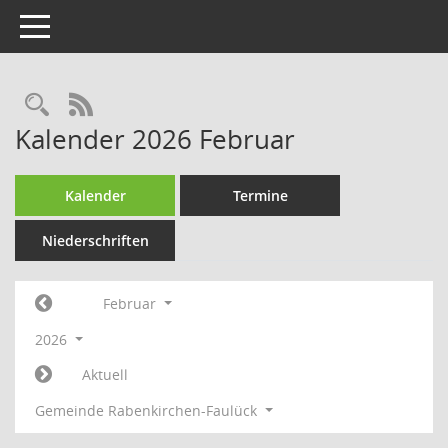
Toggle navigation
Rechercheauswahl
RSS-Feed
Kalender 2026 Februar
Kalender
Termine
Niederschriften
Februar
2026
Aktuell
Gemeinde Rabenkirchen-Faulück