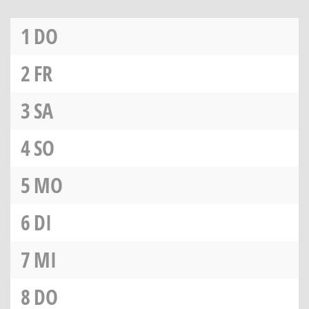
1
DO
2
FR
3
SA
4
SO
5
MO
6
DI
7
MI
8
DO