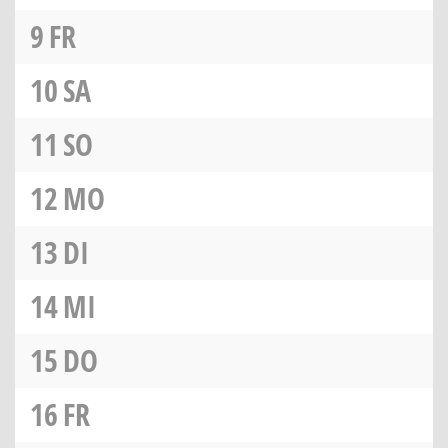
9
FR
10
SA
11
SO
12
MO
13
DI
14
MI
15
DO
16
FR