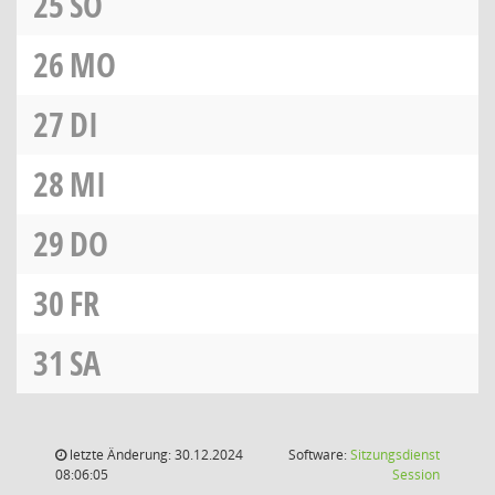
25
SO
26
MO
27
DI
28
MI
29
DO
30
FR
31
SA
letzte Änderung: 30.12.2024
Software:
Sitzungsdienst
(Wird in
08:06:05
Session