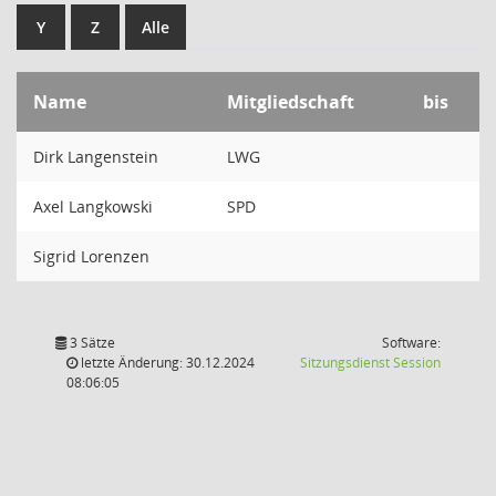
Y
Z
Alle
Name
Mitgliedschaft
bis
Dirk Langenstein
LWG
Axel Langkowski
SPD
Sigrid Lorenzen
3 Sätze
Software:
(Wird in
letzte Änderung: 30.12.2024
Sitzungsdienst
Session
08:06:05