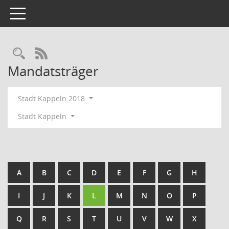
Toggle navigation
Rechercheauswahl
RSS-Feed
Mandatsträger
Stadt Kappeln 2018
Stadt Kappeln
A
B
C
D
E
F
G
H
I
J
K
L
M
N
O
P
Q
R
S
T
U
V
W
X