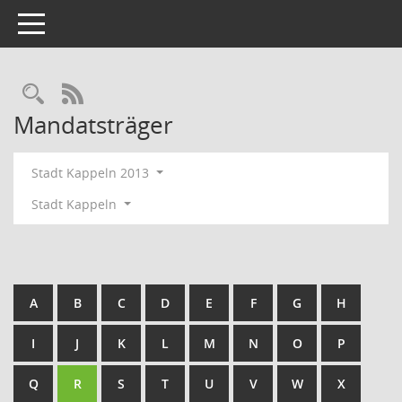
Toggle navigation
Rechercheauswahl
RSS-Feed
Mandatsträger
Stadt Kappeln 2013
Stadt Kappeln
A
B
C
D
E
F
G
H
I
J
K
L
M
N
O
P
Q
R
S
T
U
V
W
X