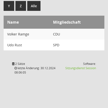
Y
Z
Alle
Name
Mitgliedschaft
Volker Ramge
CDU
Udo Rust
SPD
2 Sätze
Software:
(Wird in
letzte Änderung: 30.12.2024
Sitzungsdienst
Session
08:06:05