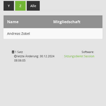
Y
Z
Alle
Name
Mitgliedschaft
Andreas Zobel
1 Satz
Software:
(Wird in
letzte Änderung: 30.12.2024
Sitzungsdienst
Session
08:06:05