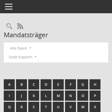
Toggle navigation
Rechercheauswahl
RSS-Feed
Mandatsträger
Alle Daten
Stadt Kappeln
A
B
C
D
E
F
G
H
I
J
K
L
M
N
O
P
Q
R
S
T
U
V
W
X