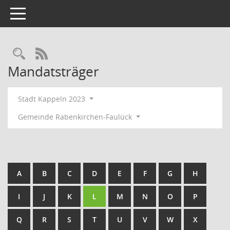
Toggle navigation
Rechercheauswahl
RSS-Feed
Mandatsträger
Stadt Kappeln 2023
Gemeinde Rabenkirchen-Faulück
A
B
C
D
E
F
G
H
I
J
K
L
M
N
O
P
Q
R
S
T
U
V
W
X