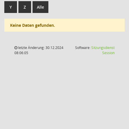
Y
Z
Alle
Keine Daten gefunden.
letzte Änderung: 30.12.2024
Software:
Sitzungsdienst
(Wird in
08:06:05
Session