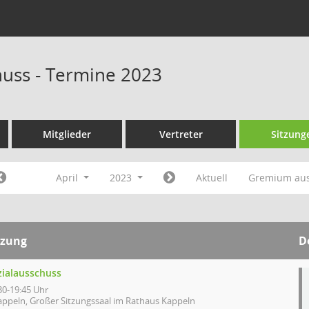
huss - Termine 2023
Mitglieder
Vertreter
Sitzung
April
2023
Aktuell
Gremium au
tzung
D
zialausschuss
30-19:45 Uhr
appeln, Großer Sitzungssaal im Rathaus Kappeln