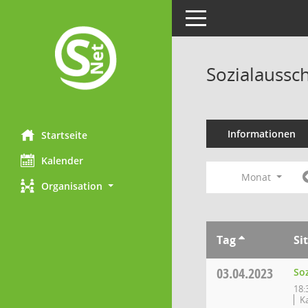
Toggle navigation
Sozialaussc
Informationen
Startseite
Kalender
Monat
Organisation
Tag
Si
03.04.2023
So
18:
K