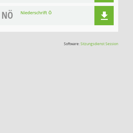
NÖ
Niederschrift Ö
(Wird in
Software:
Sitzungsdienst
Session