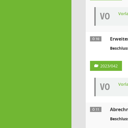
VO
Vorl
Erweite
Ö 10
Beschlus
2023/042
VO
Vorl
Abrechn
Ö 11
Beschlus