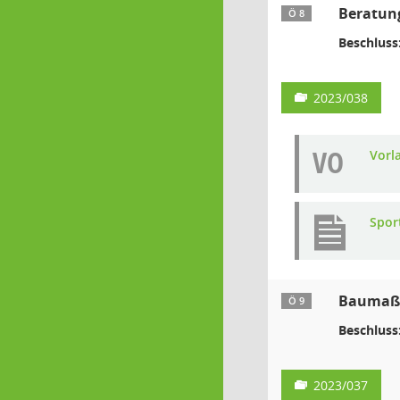
Beratun
Ö 8
Beschluss
2023/038
VO
Vorl
Spor
Baumaßna
Ö 9
Beschluss
2023/037