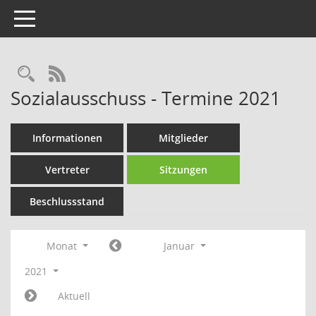
Toggle navigation
Rechercheauswahl
RSS-Feed
Sozialausschuss - Termine 2021
Informationen
Mitglieder
Vertreter
Sitzungen
Beschlussstand
Monat
Januar
2021
Aktuell