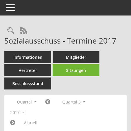
Toggle navigation
Rechercheauswahl
RSS-Feed
Sozialausschuss - Termine 2017
Informationen
Mitglieder
Vertreter
Sitzungen
Beschlussstand
Quartal
Quartal 3
2017
Aktuell