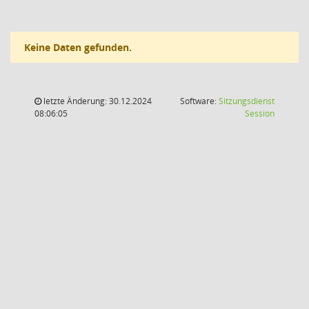
Keine Daten gefunden.
letzte Änderung: 30.12.2024
Software:
Sitzungsdienst
(Wird in
08:06:05
Session