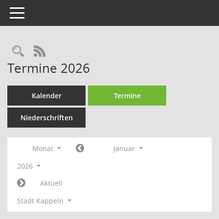
Toggle navigation
Rechercheauswahl
RSS-Feed
Termine 2026
Kalender
Termine
Niederschriften
Monat
Januar
2026
Aktuell
Stadt Kappeln