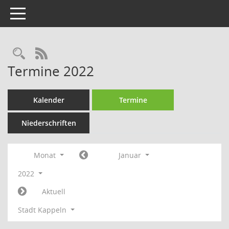
Toggle navigation
Rechercheauswahl
RSS-Feed
Termine 2022
Kalender
Termine
Niederschriften
Monat
Januar
2022
Aktuell
Stadt Kappeln