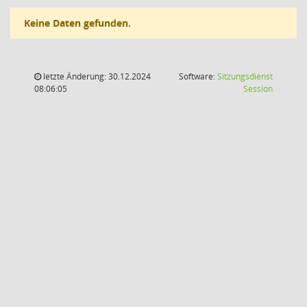
Keine Daten gefunden.
letzte Änderung: 30.12.2024
Software:
Sitzungsdienst
(Wird in
08:06:05
Session