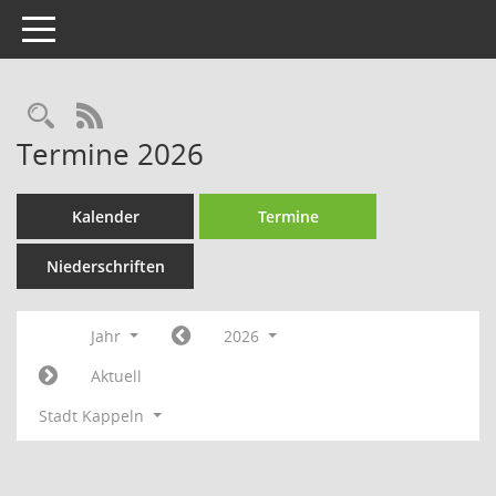
Toggle navigation
Rechercheauswahl
RSS-Feed
Termine 2026
Kalender
Termine
Niederschriften
Jahr
2026
Aktuell
Stadt Kappeln