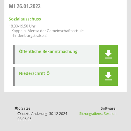
MI
26.01.2022
Sozialausschuss
18:30-19:50 Uhr
Kappeln, Mensa der Gemeinschaftsschule
Hindenburgstraße 2
Öffentliche Bekanntmachung
Niederschrift Ö
6 Sätze
Software:
(Wird in
letzte Änderung: 30.12.2024
Sitzungsdienst
Session
08:06:05