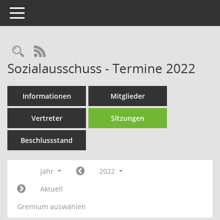
Toggle navigation
Rechercheauswahl
RSS-Feed
Sozialausschuss - Termine 2022
Informationen
Mitglieder
Vertreter
Sitzungen
Beschlussstand
Jahr
2022
Aktuell
Gremium auswählen