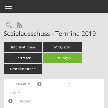
Toggle navigation
Rechercheauswahl
RSS-Feed
Sozialausschuss - Termine 2019
Informationen
Mitglieder
Vertreter
Sitzungen
Beschlussstand
Monat
Juli
2019
Aktuell