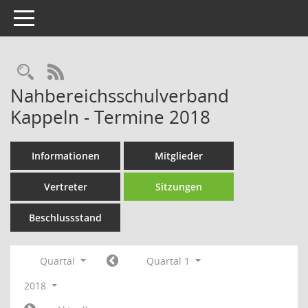
Toggle navigation
Rechercheauswahl
RSS-Feed
Nahbereichsschulverband
Kappeln - Termine 2018
Informationen
Mitglieder
Vertreter
Sitzungen
Beschlussstand
Quartal
Quartal 1
2018