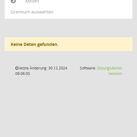
Aktuell
Gremium auswählen
Keine Daten gefunden.
letzte Änderung: 30.12.2024
Software:
Sitzungsdienst
(Wird in
08:06:05
Session