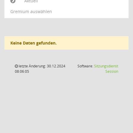
Aktuell
Gremium auswählen
Keine Daten gefunden.
letzte Änderung: 30.12.2024
Software:
Sitzungsdienst
(Wird in
08:06:05
Session