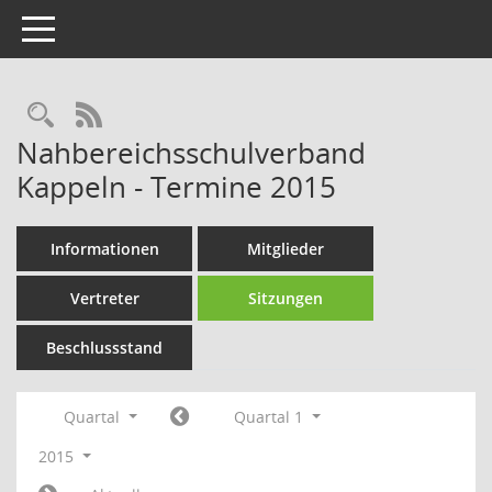
Toggle navigation
Rechercheauswahl
RSS-Feed
Nahbereichsschulverband
Kappeln - Termine 2015
Informationen
Mitglieder
Vertreter
Sitzungen
Beschlussstand
Quartal
Quartal 1
2015