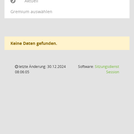
Aktuell
Gremium auswählen
Keine Daten gefunden.
letzte Änderung: 30.12.2024
Software:
Sitzungsdienst
(Wird in
08:06:05
Session