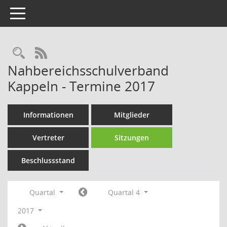
Toggle navigation
Rechercheauswahl
RSS-Feed
Nahbereichsschulverband
Kappeln - Termine 2017
Informationen
Mitglieder
Vertreter
Sitzungen
Beschlussstand
Quartal
Quartal 4
2017