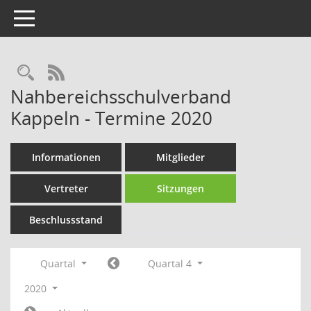
Toggle navigation
Rechercheauswahl
RSS-Feed
Nahbereichsschulverband
Kappeln - Termine 2020
Informationen
Mitglieder
Vertreter
Sitzungen
Beschlussstand
Quartal
Quartal 4
2020