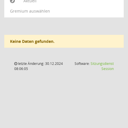
Aktuell
Gremium auswählen
Keine Daten gefunden.
letzte Änderung: 30.12.2024
Software:
Sitzungsdienst
(Wird in
08:06:05
Session