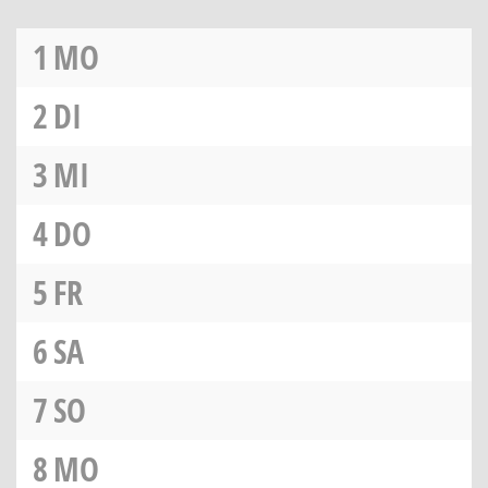
1
MO
2
DI
3
MI
4
DO
5
FR
6
SA
7
SO
8
MO