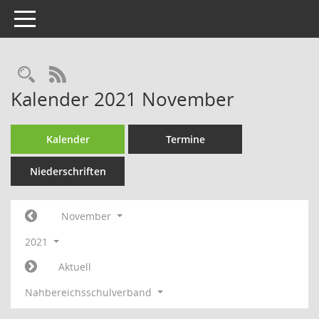
Toggle navigation
Rechercheauswahl
RSS-Feed
Kalender 2021 November
Kalender
Termine
Niederschriften
November
2021
Aktuell
Nahbereichsschulverband