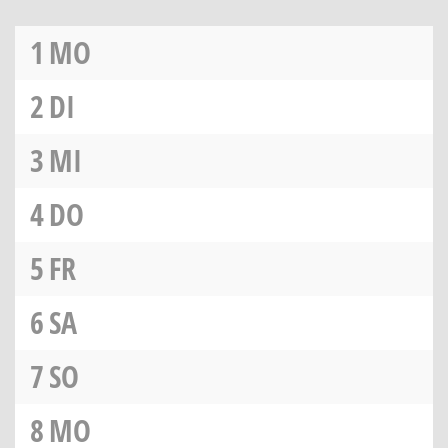
1
MO
2
DI
3
MI
4
DO
5
FR
6
SA
7
SO
8
MO