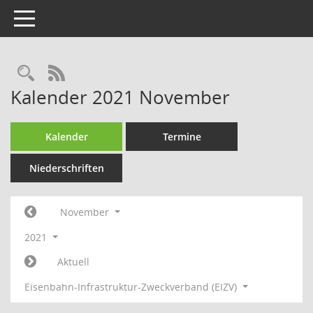
Toggle navigation
Rechercheauswahl
RSS-Feed
Kalender 2021 November
Kalender
Termine
Niederschriften
November
2021
Aktuell
Eisenbahn-Infrastruktur-Zweckverband (EIZV)