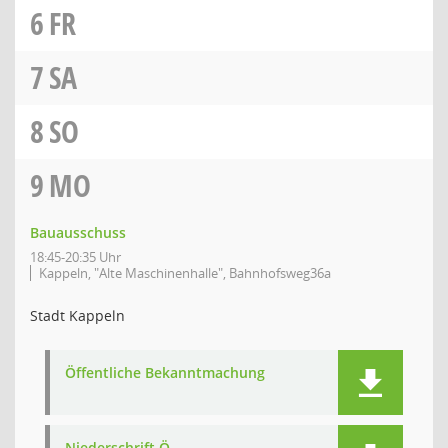
6
FR
7
SA
8
SO
9
MO
Bauausschuss
18:45-20:35 Uhr
Kappeln, "Alte Maschinenhalle", Bahnhofsweg36a
Stadt Kappeln
Öffentliche Bekanntmachung
Niederschrift Ö