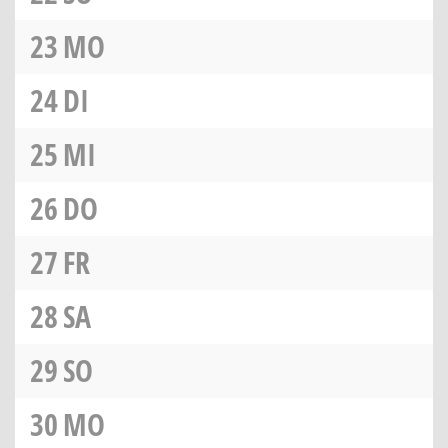
23
MO
24
DI
25
MI
26
DO
27
FR
28
SA
29
SO
30
MO