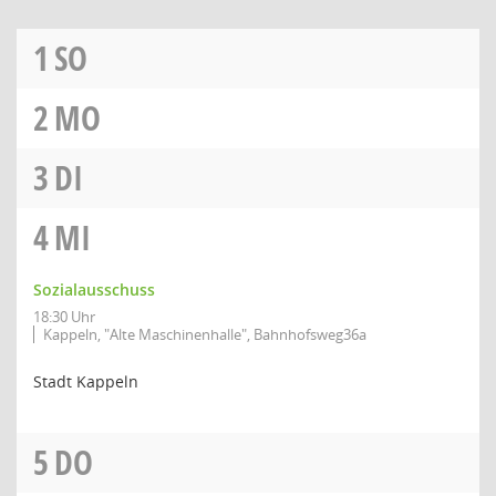
1
SO
2
MO
3
DI
4
MI
Sozialausschuss
18:30 Uhr
Kappeln, "Alte Maschinenhalle", Bahnhofsweg36a
Stadt Kappeln
5
DO