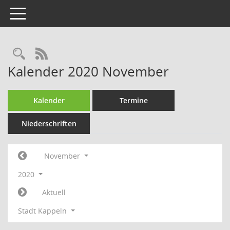
Toggle navigation
Rechercheauswahl
RSS-Feed
Kalender 2020 November
Kalender
Termine
Niederschriften
November
2020
Aktuell
Stadt Kappeln