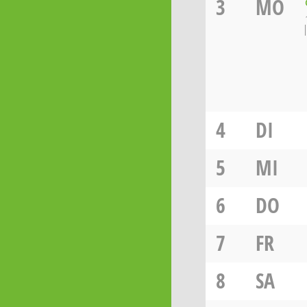
3
MO
4
DI
5
MI
6
DO
7
FR
8
SA