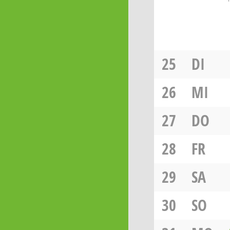
25
DI
26
MI
27
DO
28
FR
29
SA
30
SO