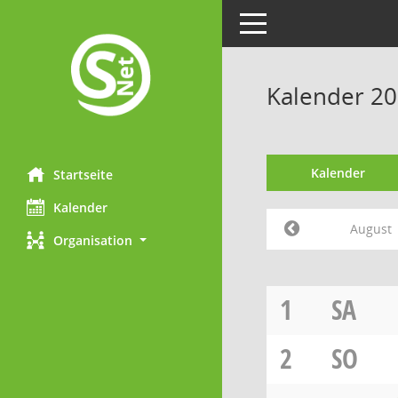
Toggle navigation
Kalender 20
Kalender
Startseite
Kalender
August
Organisation
1
SA
2
SO