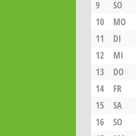
9
SO
10
MO
11
DI
12
MI
13
DO
14
FR
15
SA
16
SO