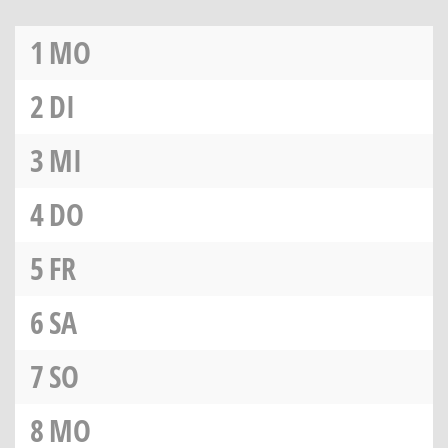
1
MO
2
DI
3
MI
4
DO
5
FR
6
SA
7
SO
8
MO