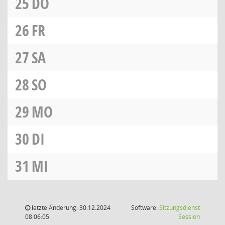
25
DO
26
FR
27
SA
28
SO
29
MO
30
DI
31
MI
letzte Änderung: 30.12.2024
Software:
Sitzungsdienst
(Wird in
08:06:05
Session