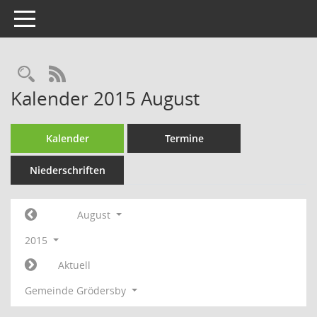
Toggle navigation
Rechercheauswahl
RSS-Feed
Kalender 2015 August
Kalender
Termine
Niederschriften
August
2015
Aktuell
Gemeinde Grödersby