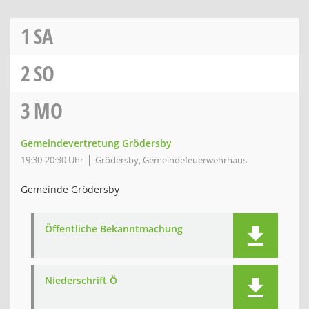
1
SA
2
SO
3
MO
Gemeindevertretung Grödersby
19:30-20:30 Uhr
Grödersby, Gemeindefeuerwehrhaus
Gemeinde Grödersby
Öffentliche Bekanntmachung
Niederschrift Ö