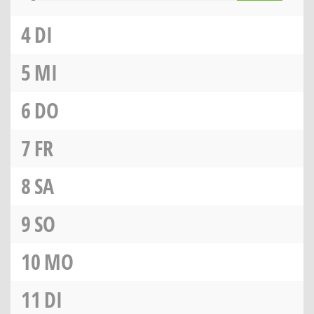
4
DI
5
MI
6
DO
7
FR
8
SA
9
SO
10
MO
11
DI