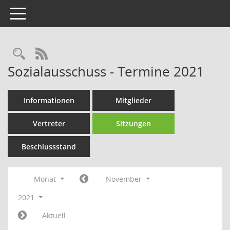
Toggle navigation
Rechercheauswahl
RSS-Feed
Sozialausschuss - Termine 2021
Informationen
Mitglieder
Vertreter
Sitzungen
Beschlussstand
Monat
November
2021
Aktuell