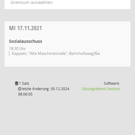
Gremium auswählen
MI
17.11.2021
Sozialausschuss
18:30 Uhr
Kappeln, "Alte Maschinenhalle", Bahnhofsweg36a
1 Satz
Software:
(Wird in
letzte Änderung: 30.12.2024
Sitzungsdienst
Session
08:06:05