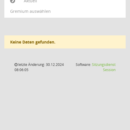
Aktuell
Gremium auswählen
Keine Daten gefunden.
letzte Änderung: 30.12.2024
Software:
Sitzungsdienst
(Wird in
08:06:05
Session