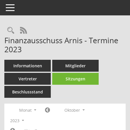
Toggle navigation
Rechercheauswahl
RSS-Feed
Finanzausschuss Arnis - Termine
2023
Informationen
Mitglieder
Vertreter
Sitzungen
Beschlussstand
Monat
Oktober
2023