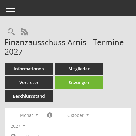
Toggle navigation
Rechercheauswahl
RSS-Feed
Finanzausschuss Arnis - Termine
2027
Informationen
Mitglieder
Vertreter
Sitzungen
Beschlussstand
Monat
Oktober
2027