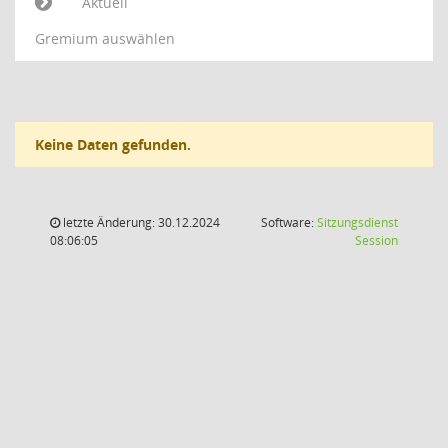
Aktuell
Gremium auswählen
Keine Daten gefunden.
letzte Änderung: 30.12.2024
Software:
Sitzungsdienst
(Wird in
08:06:05
Session