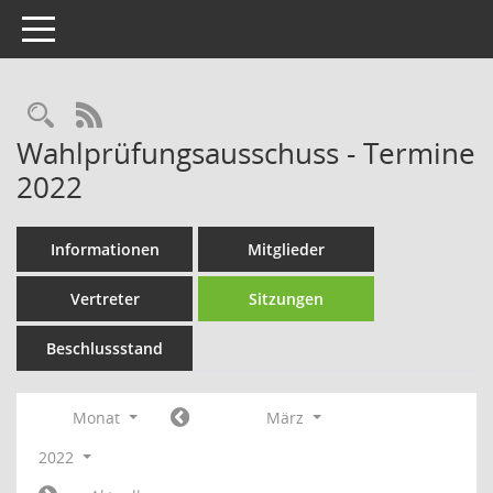
Toggle navigation
Rechercheauswahl
RSS-Feed
Wahlprüfungsausschuss - Termine
2022
Informationen
Mitglieder
Vertreter
Sitzungen
Beschlussstand
Monat
März
2022