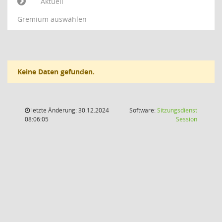
Aktuell
Gremium auswählen
Keine Daten gefunden.
letzte Änderung: 30.12.2024
Software:
Sitzungsdienst
(Wird in
08:06:05
Session