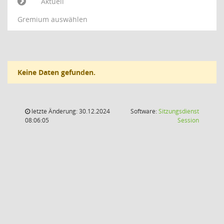
Aktuell
Gremium auswählen
Keine Daten gefunden.
letzte Änderung: 30.12.2024
Software:
Sitzungsdienst
(Wird in
08:06:05
Session