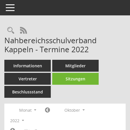
Toggle navigation
Rechercheauswahl
RSS-Feed
Nahbereichsschulverband
Kappeln - Termine 2022
Informationen
Mitglieder
Vertreter
Sitzungen
Beschlussstand
Monat
Oktober
2022