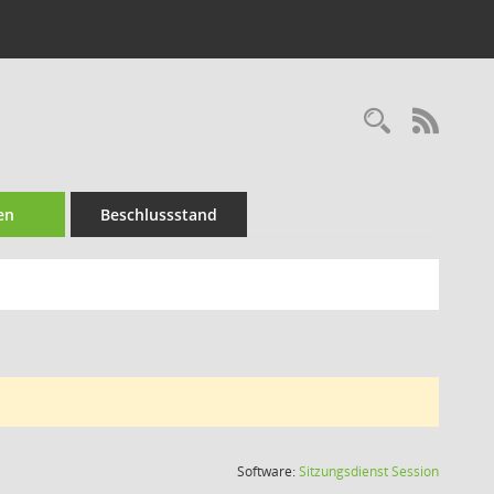
Recherc
RSS-
en
Beschlussstand
(Wird in
Software:
Sitzungsdienst
Session