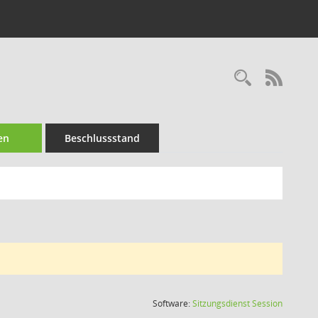
Recherc
RSS-
en
Beschlussstand
(Wird in
Software:
Sitzungsdienst
Session