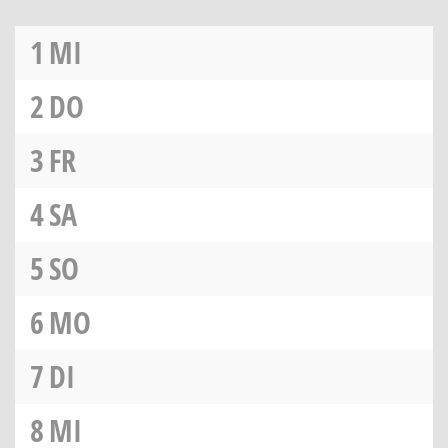
1
MI
2
DO
3
FR
4
SA
5
SO
6
MO
7
DI
8
MI