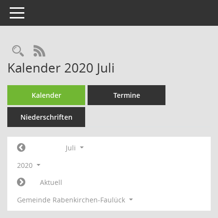
Toggle navigation
Rechercheauswahl
RSS-Feed
Kalender 2020 Juli
Kalender
Termine
Niederschriften
Juli
2020
Aktuell
Gemeinde Rabenkirchen-Faulück