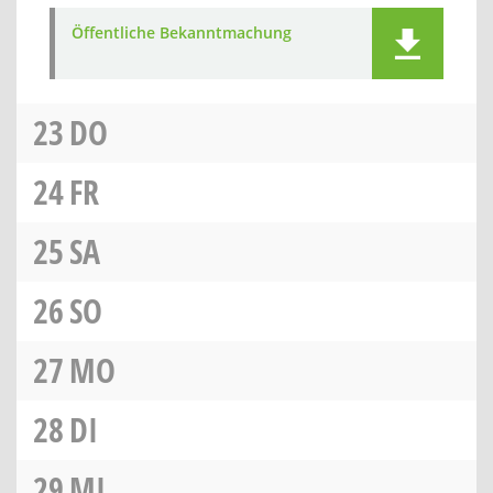
Öffentliche Bekanntmachung
23
DO
24
FR
25
SA
26
SO
27
MO
28
DI
29
MI