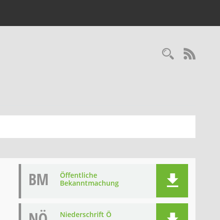
Recherc
RSS-
BM
Öffentliche
Bekanntmachung
NÖ
Niederschrift Ö