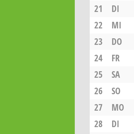
21
DI
22
MI
23
DO
24
FR
25
SA
26
SO
27
MO
28
DI