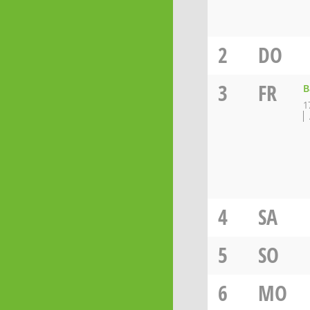
2
DO
3
FR
B
1
4
SA
5
SO
6
MO