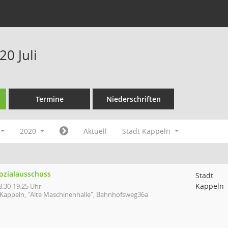
0 Juli
Termine
Niederschriften
2020
Aktuell
Stadt Kappeln
ozialausschuss
Stadt
Kappeln
8:30-19:25 Uhr
Kappeln, "Alte Maschinenhalle", Bahnhofsweg36a