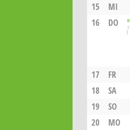
15
MI
16
DO
B
1
17
FR
18
SA
19
SO
20
MO