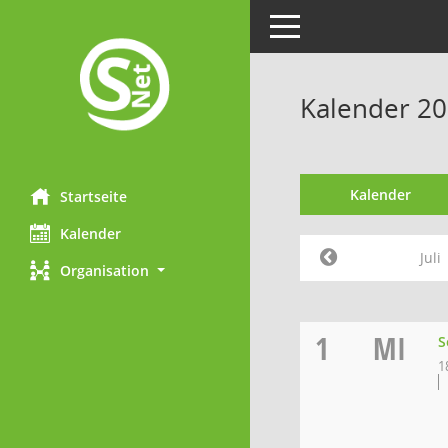
Toggle navigation
Kalender 202
Kalender
Startseite
Kalender
Juli
Organisation
1
MI
S
1