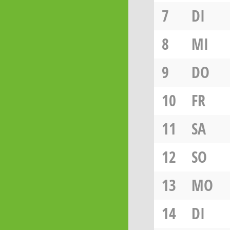
7
DI
8
MI
9
DO
10
FR
11
SA
12
SO
13
MO
14
DI