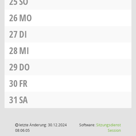
25
SO
26
MO
27
DI
28
MI
29
DO
30
FR
31
SA
letzte Änderung: 30.12.2024
Software:
Sitzungsdienst
(Wird in
08:06:05
Session