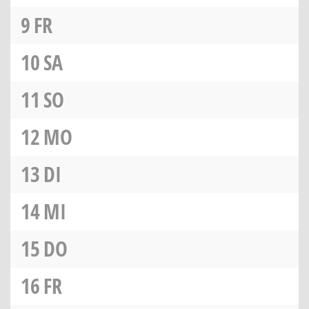
9
FR
10
SA
11
SO
12
MO
13
DI
14
MI
15
DO
16
FR