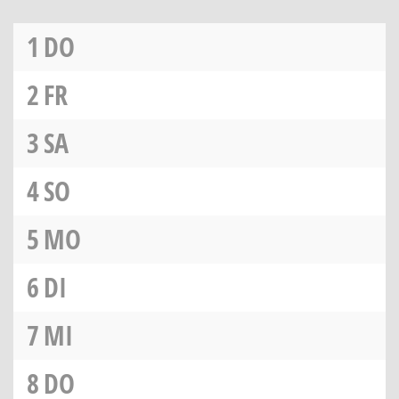
1
DO
2
FR
3
SA
4
SO
5
MO
6
DI
7
MI
8
DO