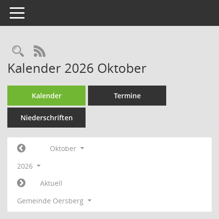
Toggle navigation
Rechercheauswahl
RSS-Feed
Kalender 2026 Oktober
Kalender
Termine
Niederschriften
Oktober
2026
Aktuell
Gemeinde Oersberg