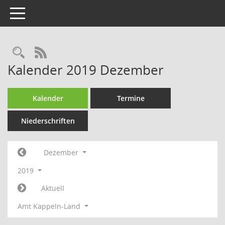
Toggle navigation
Rechercheauswahl
RSS-Feed
Kalender 2019 Dezember
Kalender
Termine
Niederschriften
Dezember
2019
Aktuell
Amt Kappeln-Land