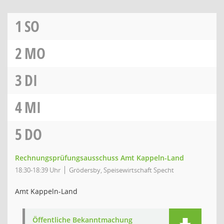
1
SO
2
MO
3
DI
4
MI
5
DO
Rechnungsprüfungsausschuss Amt Kappeln-Land
18:30-18:39 Uhr
Grödersby, Speisewirtschaft Specht
Amt Kappeln-Land
Öffentliche Bekanntmachung