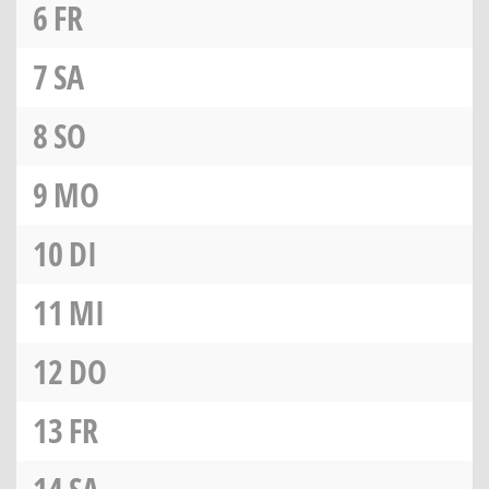
6
FR
7
SA
8
SO
9
MO
10
DI
11
MI
12
DO
13
FR