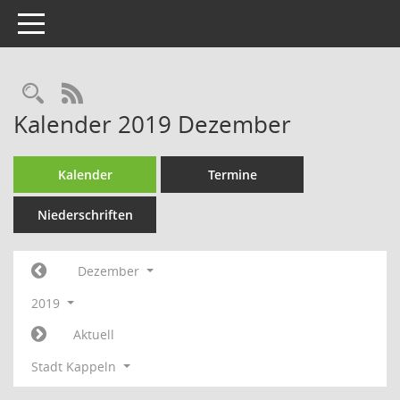
Toggle navigation
Rechercheauswahl
RSS-Feed
Kalender 2019 Dezember
Kalender
Termine
Niederschriften
Dezember
2019
Aktuell
Stadt Kappeln