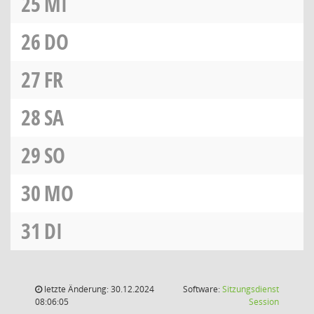
25
MI
26
DO
27
FR
28
SA
29
SO
30
MO
31
DI
letzte Änderung: 30.12.2024
Software:
Sitzungsdienst
(Wird in
08:06:05
Session