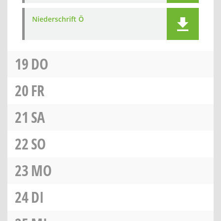
Niederschrift Ö
19
DO
20
FR
21
SA
22
SO
23
MO
24
DI