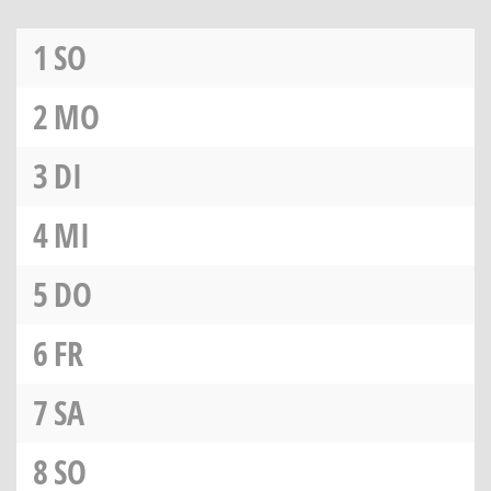
1
SO
2
MO
3
DI
4
MI
5
DO
6
FR
7
SA
8
SO