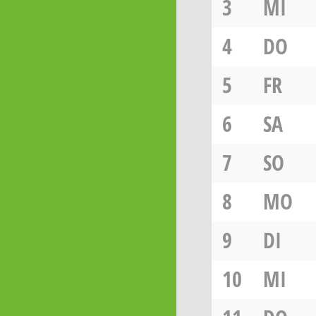
3
MI
4
DO
5
FR
6
SA
7
SO
8
MO
9
DI
10
MI