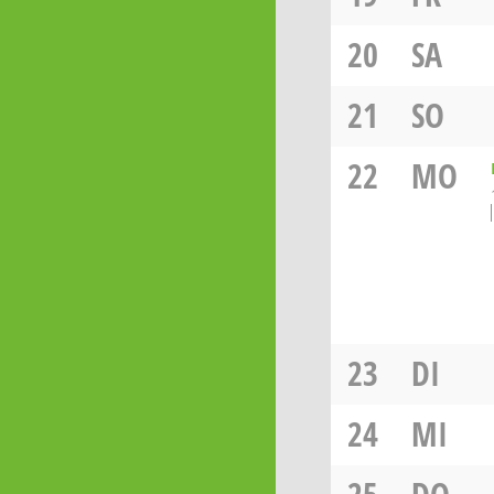
20
SA
21
SO
22
MO
23
DI
24
MI