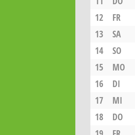
11
DO
12
FR
13
SA
14
SO
15
MO
16
DI
17
MI
18
DO
19
FR