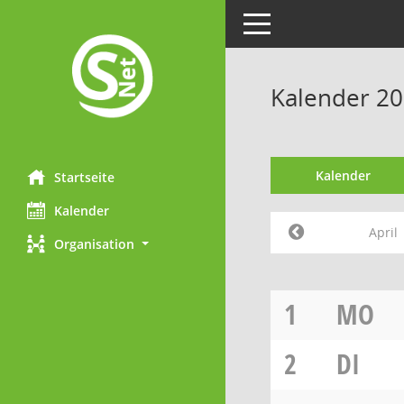
Toggle navigation
Kalender 20
Kalender
Startseite
Kalender
April
Organisation
1
MO
2
DI