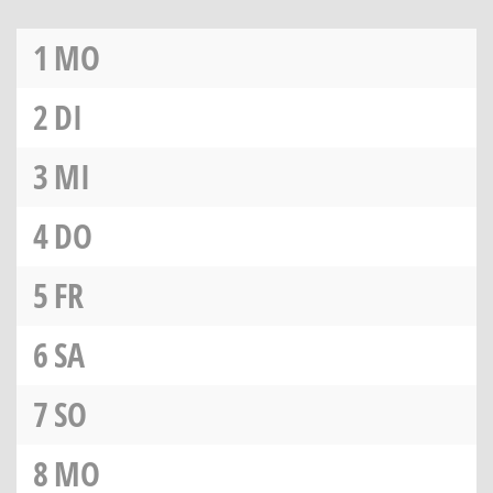
1
MO
2
DI
3
MI
4
DO
5
FR
6
SA
7
SO
8
MO