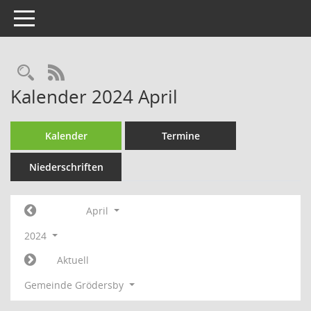
Toggle navigation
Rechercheauswahl
RSS-Feed
Kalender 2024 April
Kalender
Termine
Niederschriften
April
2024
Aktuell
Gemeinde Grödersby