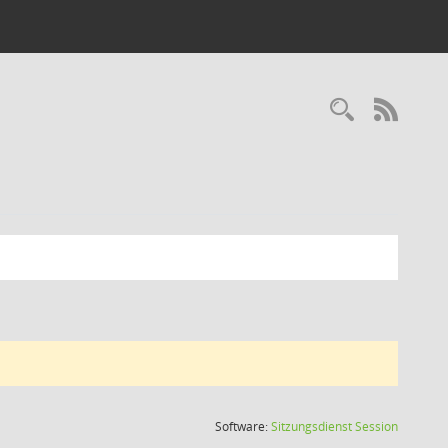
Recherc
RSS-
(Wird in
Software:
Sitzungsdienst
Session