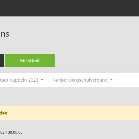
ens
Mitarbeit
tadt Kappeln 2023
Nahbereichsschulverband
den.
2024 08:06:05