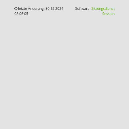
letzte Änderung: 30.12.2024
Software:
Sitzungsdienst
(Wird in
08:06:05
Session