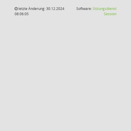
letzte Änderung: 30.12.2024
Software:
Sitzungsdienst
(Wird in
08:06:05
Session