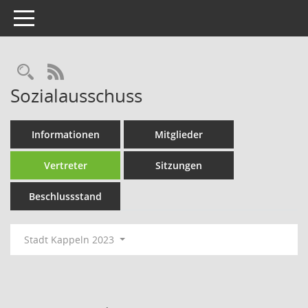
Toggle navigation
Rechercheauswahl
RSS-Feed
Sozialausschuss
Informationen
Mitglieder
Vertreter
Sitzungen
Beschlussstand
Stadt Kappeln 2023