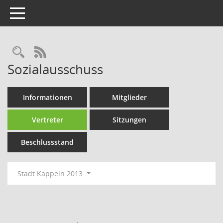
Toggle navigation
Rechercheauswahl
RSS-Feed
Sozialausschuss
Informationen
Mitglieder
Vertreter
Sitzungen
Beschlussstand
Stadt Kappeln 2013