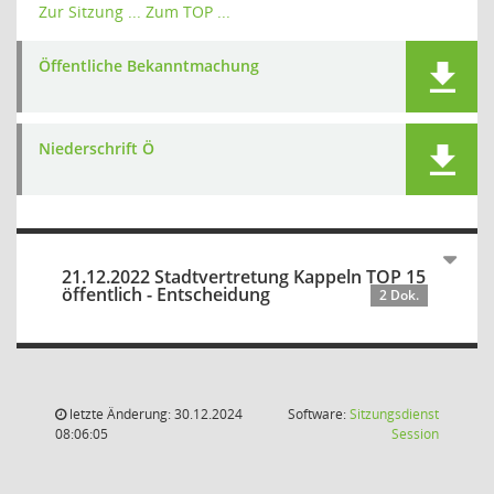
Zur Sitzung ...
Zum TOP ...
Öffentliche Bekanntmachung
Niederschrift Ö
21.12.2022 Stadtvertretung Kappeln TOP 15
öffentlich - Entscheidung
2 Dok.
letzte Änderung: 30.12.2024
Software:
Sitzungsdienst
(Wird in
08:06:05
Session